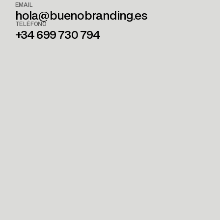
EMAIL
hola@buenobranding.es
TELÉFONO
+34 699 730 794