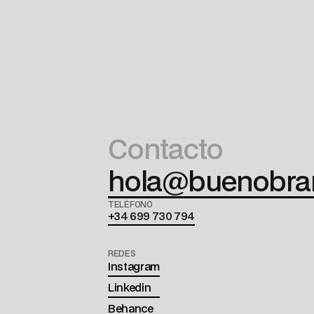
Contacto
hola@buenobran
TELÉFONO
+34 699 730 794
REDES
Instagram
Linkedin
Behance