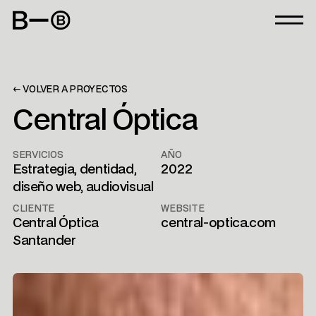
← VOLVER A PROYECTOS
Central Óptica
SERVICIOS
AÑO
Estrategia, dentidad,
2022
diseño web, audiovisual
CLIENTE
WEBSITE
Central Óptica
central-optica.com
Santander